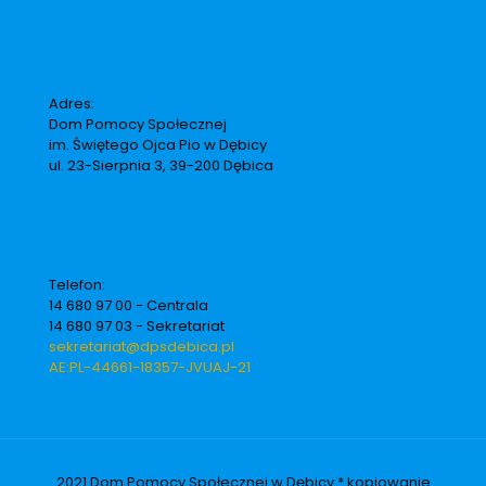
Adres:
Dom Pomocy Społecznej
im. Świętego Ojca Pio w Dębicy
ul. 23-Sierpnia 3, 39-200 Dębica
Telefon:
14 680 97 00 - Centrala
14 680 97 03 - Sekretariat
sekretariat@dpsdebica.pl
AE:PL-44661-18357-JVUAJ-21
2021 Dom Pomocy Społecznej w Dębicy * kopiowanie